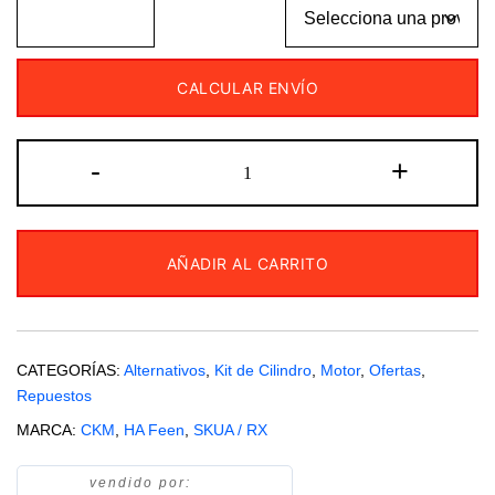
CALCULAR ENVÍO
Kit
-
+
cilindro
piston
aros
AÑADIR AL CARRITO
Zanella
RX
150
62mm
CATEGORÍAS:
Alternativos
,
Kit de Cilindro
,
Motor
,
Ofertas
,
HA
Repuestos
Feen
MARCA:
CKM
,
HA Feen
,
SKUA / RX
cantidad
vendido por: