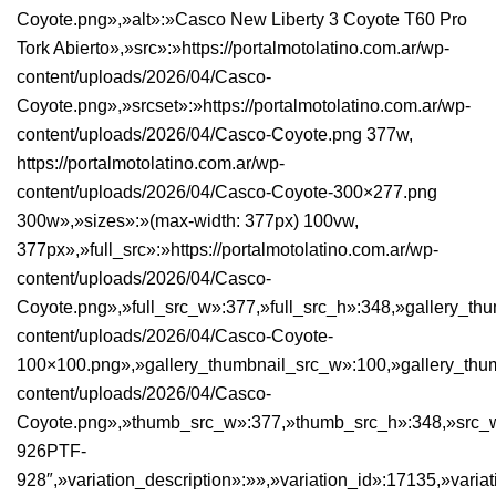
Coyote.png»,»alt»:»Casco New Liberty 3 Coyote T60 Pro
Tork Abierto»,»src»:»https://portalmotolatino.com.ar/wp-
content/uploads/2026/04/Casco-
Coyote.png»,»srcset»:»https://portalmotolatino.com.ar/wp-
content/uploads/2026/04/Casco-Coyote.png 377w,
https://portalmotolatino.com.ar/wp-
content/uploads/2026/04/Casco-Coyote-300×277.png
300w»,»sizes»:»(max-width: 377px) 100vw,
377px»,»full_src»:»https://portalmotolatino.com.ar/wp-
content/uploads/2026/04/Casco-
Coyote.png»,»full_src_w»:377,»full_src_h»:348,»gallery_thum
content/uploads/2026/04/Casco-Coyote-
100×100.png»,»gallery_thumbnail_src_w»:100,»gallery_thumb
content/uploads/2026/04/Casco-
Coyote.png»,»thumb_src_w»:377,»thumb_src_h»:348,»src_w»:3
926PTF-
928″,»variation_description»:»»,»variation_id»:17135,»variat