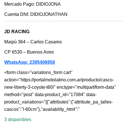
Mercado Pago: DIDIOJONA
Cuenta DNI: DIDIOJONATHAN
JD RACING
Maipú 364 – Carlos Casares
CP 6530 – Buenos Aires
WhatsApp: 2395406958
<form class="variations_form cart"
action="https://portalmotolatino.com.ar/producto/casco-
new-liberty-3-coyote-t60/" enctype="multipart/form-data"
method="post" data-product_id="17084" data-
product_variations="[{"attributes":{"attribute_pa_talles-
cascos":"l-60cm"},"availability_html":"
3 disponibles