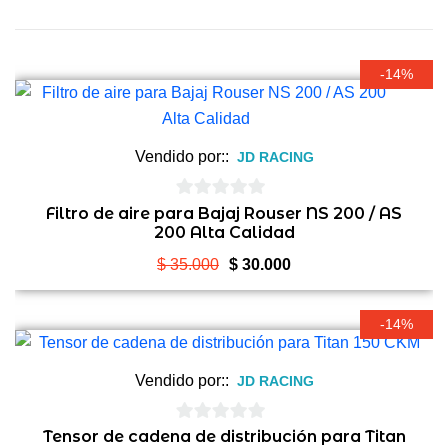
-14%
Vendido por::
JD RACING
0
Filtro de aire para Bajaj Rouser NS 200 / AS
200 Alta Calidad
de
5
El
El
$
35.000
$
30.000
precio
precio
original
actual
-14%
era:
es:
$ 35.000.
$ 30.000.
Vendido por::
JD RACING
0
Tensor de cadena de distribución para Titan