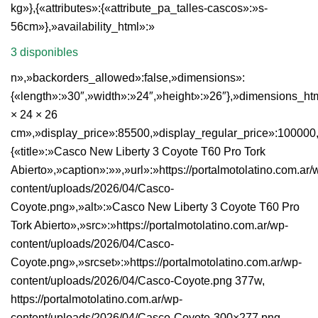
kg»},{«attributes»:{«attribute_pa_talles-cascos»:»s-
56cm»},»availability_html»:»
3 disponibles
n»,»backorders_allowed»:false,»dimensions»:
{«length»:»30″,»width»:»24″,»height»:»26″},»dimensions_ht
× 24 × 26
cm»,»display_price»:85500,»display_regular_price»:100000
{«title»:»Casco New Liberty 3 Coyote T60 Pro Tork
Abierto»,»caption»:»»,»url»:»https://portalmotolatino.com.ar/
content/uploads/2026/04/Casco-
Coyote.png»,»alt»:»Casco New Liberty 3 Coyote T60 Pro
Tork Abierto»,»src»:»https://portalmotolatino.com.ar/wp-
content/uploads/2026/04/Casco-
Coyote.png»,»srcset»:»https://portalmotolatino.com.ar/wp-
content/uploads/2026/04/Casco-Coyote.png 377w,
https://portalmotolatino.com.ar/wp-
content/uploads/2026/04/Casco-Coyote-300×277.png