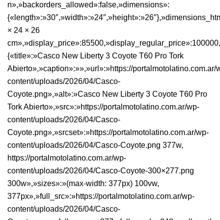
n»,»backorders_allowed»:false,»dimensions»:
{«length»:»30″,»width»:»24″,»height»:»26″},»dimensions_ht
× 24 × 26
cm»,»display_price»:85500,»display_regular_price»:100000
{«title»:»Casco New Liberty 3 Coyote T60 Pro Tork
Abierto»,»caption»:»»,»url»:»https://portalmotolatino.com.ar/
content/uploads/2026/04/Casco-
Coyote.png»,»alt»:»Casco New Liberty 3 Coyote T60 Pro
Tork Abierto»,»src»:»https://portalmotolatino.com.ar/wp-
content/uploads/2026/04/Casco-
Coyote.png»,»srcset»:»https://portalmotolatino.com.ar/wp-
content/uploads/2026/04/Casco-Coyote.png 377w,
https://portalmotolatino.com.ar/wp-
content/uploads/2026/04/Casco-Coyote-300×277.png
300w»,»sizes»:»(max-width: 377px) 100vw,
377px»,»full_src»:»https://portalmotolatino.com.ar/wp-
content/uploads/2026/04/Casco-