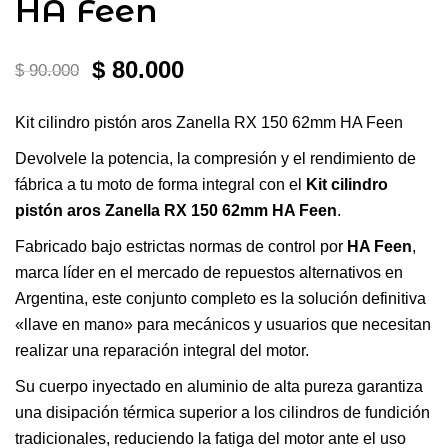
HA Feen
El
El
$
80.000
$
90.000
precio
precio
Kit cilindro pistón aros Zanella RX 150 62mm HA Feen
original
actual
Devolvele la potencia, la compresión y el rendimiento de
era:
es:
fábrica a tu moto de forma integral con el
Kit cilindro
pistón aros Zanella RX 150 62mm HA Feen
.
$ 90.000.
$ 80.000.
Fabricado bajo estrictas normas de control por
HA Feen
,
marca líder en el mercado de repuestos alternativos en
Argentina, este conjunto completo es la solución definitiva
«llave en mano» para mecánicos y usuarios que necesitan
realizar una reparación integral del motor.
Su cuerpo inyectado en aluminio de alta pureza garantiza
una disipación térmica superior a los cilindros de fundición
tradicionales, reduciendo la fatiga del motor ante el uso