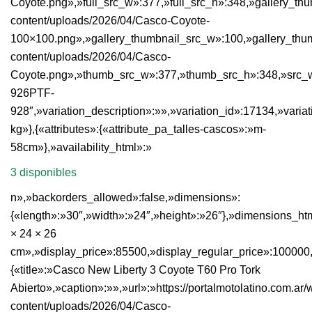
Coyote.png»,»full_src_w»:377,»full_src_h»:348,»gallery_thum
content/uploads/2026/04/Casco-Coyote-
100×100.png»,»gallery_thumbnail_src_w»:100,»gallery_thumb
content/uploads/2026/04/Casco-
Coyote.png»,»thumb_src_w»:377,»thumb_src_h»:348,»src_w»:3
926PTF-
928″,»variation_description»:»»,»variation_id»:17134,»variat
kg»},{«attributes»:{«attribute_pa_talles-cascos»:»m-
58cm»},»availability_html»:»
3 disponibles
n»,»backorders_allowed»:false,»dimensions»:
{«length»:»30″,»width»:»24″,»height»:»26″},»dimensions_ht
× 24 × 26
cm»,»display_price»:85500,»display_regular_price»:100000
{«title»:»Casco New Liberty 3 Coyote T60 Pro Tork
Abierto»,»caption»:»»,»url»:»https://portalmotolatino.com.ar/
content/uploads/2026/04/Casco-