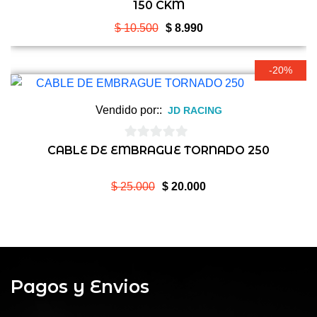
150 CKM
de
5
El
El
$
10.500
$
8.990
precio
precio
original
actual
-20%
era:
es:
$ 10.500.
$ 8.990.
Vendido por::
JD RACING
0
CABLE DE EMBRAGUE TORNADO 250
de
5
El
El
$
25.000
$
20.000
precio
precio
original
actual
era:
es:
$ 25.000.
$ 20.000.
Pagos y Envios