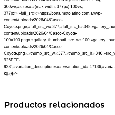
300w»,»sizes»:»(max-width: 377px) 100vw,
377px»,»full_src»:»https://portalmotolatino.com.ar/wp-
content/uploads/2026/04/Casco-
Coyote.png»,»full_src_w»:377,»full_src_h»:348,»gallery_thum
content/uploads/2026/04/Casco-Coyote-
100×100.png»,»gallery_thumbnail_src_w»:100,»gallery_thumb
content/uploads/2026/04/Casco-
Coyote.png»,»thumb_src_w»:377,»thumb_src_h»:348,»src_w»:3
926PTF-
928″,»variation_description»:»»,»variation_id»:17136,»variat
kg»}]»>
Productos relacionados