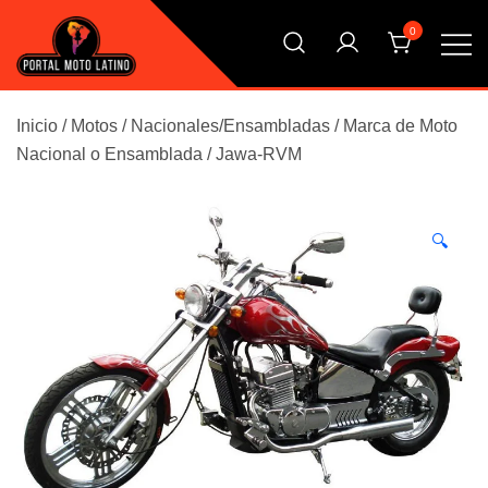
Saltar
0
al
contenido
El Primer Shopping Multi Comercios de la Moto Online
Portal Moto Latino Marketplace
Argentina
Inicio
/
Motos
/
Nacionales/Ensambladas
/
Marca de Moto
Nacional o Ensamblada
/
Jawa-RVM
🔍