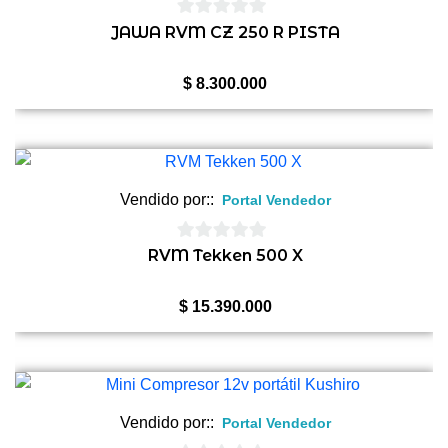
0
JAWA RVM CZ 250 R PISTA
de
5
$
8.300.000
Vendido por::
Portal Vendedor
0
RVM Tekken 500 X
de
5
$
15.390.000
Vendido por::
Portal Vendedor