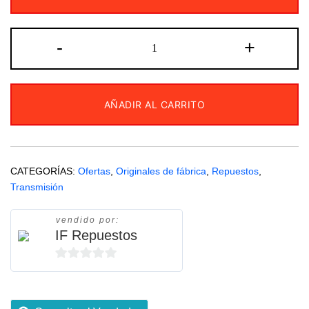
Piñón
-
+
de
transmisión
Versys
AÑADIR AL CARRITO
650
original
Kawasaki
13144-
CATEGORÍAS:
Ofertas
,
Originales de fábrica
,
Repuestos
,
0576
Transmisión
cantidad
vendido por:
IF Repuestos
0
de
5