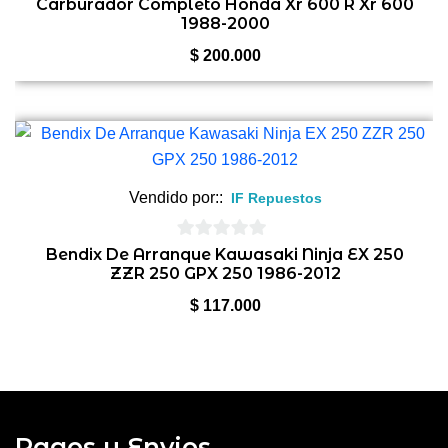
0
Carburador Completo Honda Xr 600 R Xr 600
1988-2000
de
5
$
200.000
Vendido por::
IF Repuestos
0
Bendix De Arranque Kawasaki Ninja EX 250
ZZR 250 GPX 250 1986-2012
de
5
$
117.000
Pagos y Envios